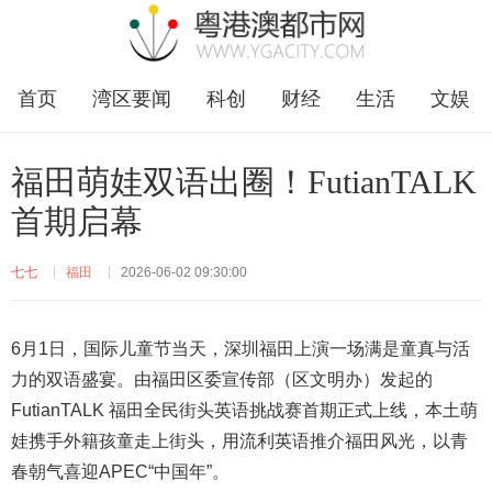
首页
湾区要闻
科创
财经
生活
文娱
企业
福田
福田萌娃双语出圈！FutianTALK
首期启幕
七七
福田
2026-06-02 09:30:00
6月1日，国际儿童节当天，深圳福田上演一场满是童真与活
力的双语盛宴。由福田区委宣传部（区文明办）发起的
FutianTALK 福田全民街头英语挑战赛首期正式上线，本土萌
娃携手外籍孩童走上街头，用流利英语推介福田风光，以青
春朝气喜迎APEC“中国年”。