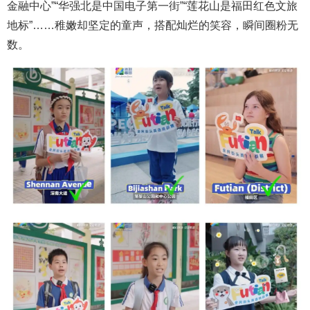
金融中心”“华强北是中国电子第一街”“莲花山是福田红色文旅
地标”……稚嫩却坚定的童声，搭配灿烂的笑容，瞬间圈粉无
数。