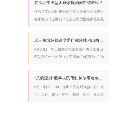
在深圳支出型困难家庭如何申请救助？
什么是支出型困难家庭？它和最低生活保障边
缘家庭有什么区别？认定支出型困难家庭能获
得哪些救助？跟小编一起来看下面的案例
珠三角城际轨道交通广佛环线佛山西站至广州北站段开工建设
9月28日，珠三角城际轨道交通广佛环线佛山
西站至广州北站段（以下简称广佛西环）在佛
山市南海区举行开工活动，标志着广佛环线城
际轨道交通的“最后一块拼图”正式开工建设。
“乐购深圳”数字人民币红包使用攻略来啦
6月13日20：00，深圳市商务局联合中行、农
行、工行、建行、交行、邮储、招行、微众等
8家银行通过美团平台发放3000万元数字人民
币红包的第二期中签结果已于公布，活动红包
共分为88元、100元、128元三档，已报名参
加的小伙伴们快来看看你中奖了没!