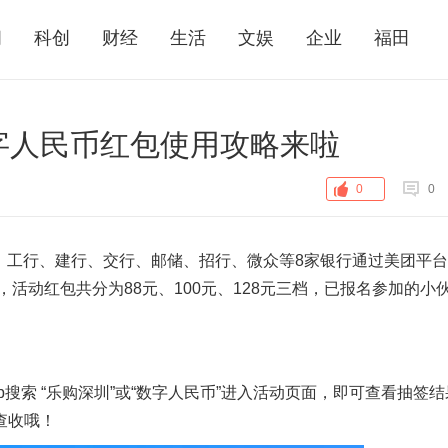
闻
科创
财经
生活
文娱
企业
福田
字人民币红包使用攻略来啦
0
0
、工行、建行、
交行、邮储、招行、微众等8家银行
通过美团平台
，
活动红包共分为
88元、100元、128元三档，
已报名参加的小
搜索 “乐购深圳”或“数字人民币”进入活动页面，即可查看抽签
查收哦！