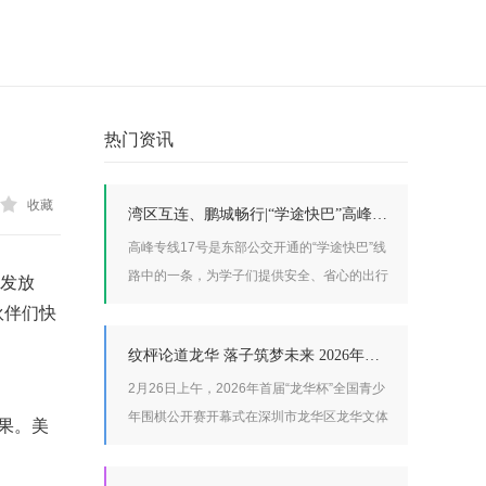
热门资讯
收藏
湾区互连、鹏城畅行|“学途快巴”高峰专线17号备受深高高中园师生好评
高峰专线17号是东部公交开通的“学途快巴”线
路中的一条，为学子们提供安全、省心的出行
发放
服务。高峰专线17号从深高高中园一站直达双
伙伴们快
龙地铁站，线路长度7.1公里，票价2元，全程
纹枰论道龙华 落子筑梦未来 2026年首届“龙华杯”全国青少年围棋公开赛盛大开幕
运行约35分钟，实现了“出校门即上车，下车
即进地铁”的无缝对接，让学子们的求学之路
2月26日上午，2026年首届“龙华杯”全国青少
更加安全顺畅。
年围棋公开赛开幕式在深圳市龙华区龙华文体
结果。美
中心综合馆二楼隆重举行。