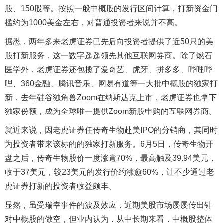
股、150股等。按照一般中概股的发行区间计算，打新资金门
槛约为1000美金左右，对普通投资者来说并不高。
据悉，两年多来老虎证券已先后向投资者提供了近50只的美
股打新服务，这一数字遥遥领先其他互联网券商。除了燃石
医学外，老虎证券还包揽了爱奇艺、虎牙、拼多多、哔哩哔
哩、360金融、腾讯音乐、网易有道等一大批中概股的独家打
新，去年硅谷独角兽Zoom在纳斯达克上市，老虎证券也拿下
独家份额，成为全球唯一提供Zoom新股申购的互联网券商。
就近来说，因老虎证券任传奇生物赴美IPO的分销商，其同时
为投资者带来该标的的独家打新服务。6月5日，传奇生物开
盘之后，传奇生物股价一度涨逾70%，最高触及39.94美元，
收于37美元，较23美元的发行价约涨愈60%，让不少通过老
虎证券打新的投资者收益颇丰。
显然，虽受瑞幸事件的波及效应，近期美股市场屡屡传出针
对中概股的做空，但业内认为，从中长期来看，中概股整体