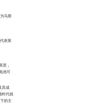
因为马斯
，代表第
英里，
电池可
及其成
德时代就
不下的主