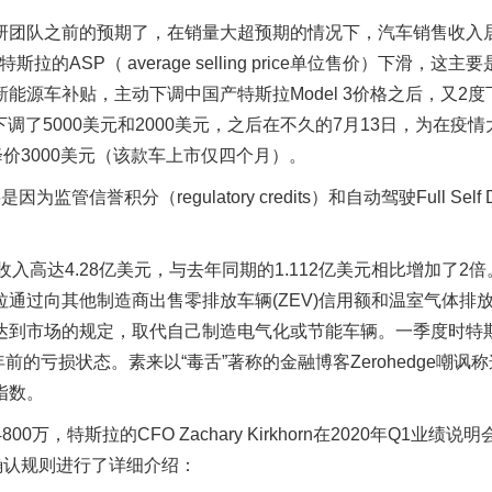
研团队之前的预期了，在销量大超预期的情况下，汽车销售收入
SP（ average selling price单位售价）下滑，这主
源车补贴，主动下调中国产特斯拉Model 3价格之后，又2度
下调了5000美元和2000美元，之后在不久的7月13日，为在疫
降价3000美元（该款车上市仅四个月）。
分（regulatory credits）和自动驾驶Full Self Dri
ts）的收入高达4.28亿美元，与去年同期的1.112亿美元相比增加了2
过向其他制造商出售零排放车辆(ZEV)信用额和温室气体排放(
达到市场的规定，取代自己制造电气化或节能车辆。一季度时特
的亏损状态。素来以“毒舌”著称的金融博客Zerohedge嘲讽
指数。
大增4800万，特斯拉的CFO Zachary Kirkhorn在2020年Q1业绩
确认规则进行了详细介绍：