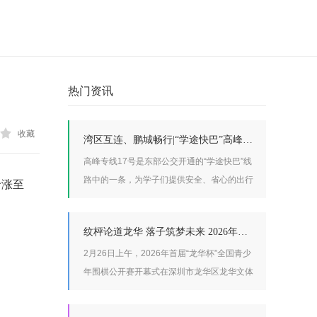
热门资讯
收藏
湾区互连、鹏城畅行|“学途快巴”高峰专线17号备受深高高中园师生好评
高峰专线17号是东部公交开通的“学途快巴”线
路中的一条，为学子们提供安全、省心的出行
价
涨至
服务。高峰专线17号从深高高中园一站直达双
龙地铁站，线路长度7.1公里，票价2元，全程
纹枰论道龙华 落子筑梦未来 2026年首届“龙华杯”全国青少年围棋公开赛盛大开幕
运行约35分钟，实现了“出校门即上车，下车
即进地铁”的无缝对接，让学子们的求学之路
2月26日上午，2026年首届“龙华杯”全国青少
更加安全顺畅。
年围棋公开赛开幕式在深圳市龙华区龙华文体
中心综合馆二楼隆重举行。