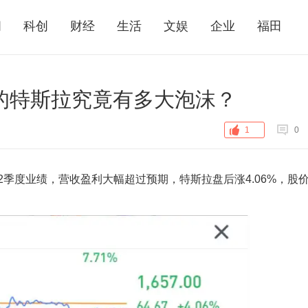
闻
科创
财经
生活
文娱
企业
福田
值的特斯拉究竟有多大泡沫？
1
0
0年第2季度业绩，营收盈利大幅超过预期，特斯拉盘后涨4.06%，股