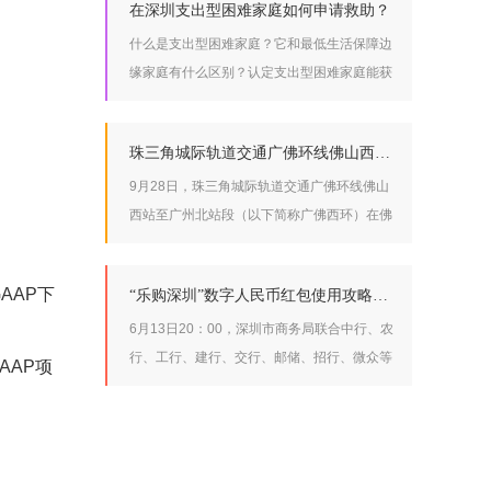
在深圳支出型困难家庭如何申请救助？
什么是支出型困难家庭？它和最低生活保障边
缘家庭有什么区别？认定支出型困难家庭能获
得哪些救助？跟小编一起来看下面的案例
珠三角城际轨道交通广佛环线佛山西站至广州北站段开工建设
9月28日，珠三角城际轨道交通广佛环线佛山
西站至广州北站段（以下简称广佛西环）在佛
山市南海区举行开工活动，标志着广佛环线城
际轨道交通的“最后一块拼图”正式开工建设。
AAP下
“乐购深圳”数字人民币红包使用攻略来啦
6月13日20：00，深圳市商务局联合中行、农
行、工行、建行、交行、邮储、招行、微众等
AAP项
8家银行通过美团平台发放3000万元数字人民
币红包的第二期中签结果已于公布，活动红包
共分为88元、100元、128元三档，已报名参
加的小伙伴们快来看看你中奖了没!