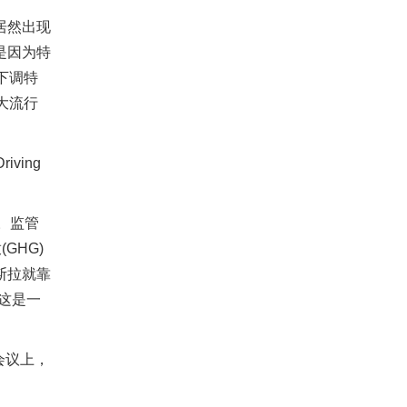
居然出现
要是因为特
下调特
情大流行
ving
倍。监管
GHG)
斯拉就靠
称这是一
说明会议上，