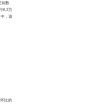
已知数
8.3万
月中，该
及环比的