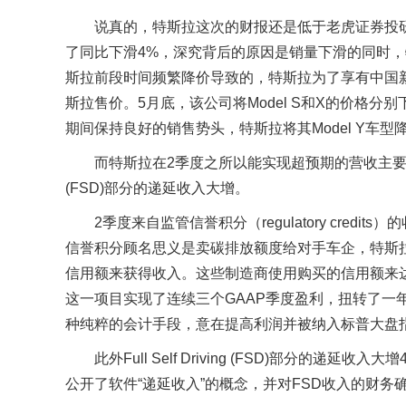
说真的，特斯拉这次的财报还是低于老虎证券投
了同比下滑4%，深究背后的原因是销量下滑的同时，特斯拉的A
斯拉前段时间频繁降价导致的，特斯拉为了享有中国新能
斯拉售价。5月底，该公司将Model S和X的价格分别
期间保持良好的销售势头，特斯拉将其Model Y车型
而特斯拉在2季度之所以能实现超预期的营收主要是因为监管信誉积
(FSD)部分的递延收入大增。
2季度来自监管信誉积分（regulatory credi
信誉积分顾名思义是卖碳排放额度给对手车企，特斯拉通
信用额来获得收入。这些制造商使用购买的信用额来
这一项目实现了连续三个GAAP季度盈利，扭转了一年前
种纯粹的会计手段，意在提高利润并被纳入标普大盘
此外Full Self Driving (FSD)部分的递延收入
公开了软件“递延收入”的概念，并对FSD收入的财务