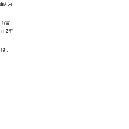
确认为
例而言，
。而2季
计手段，一