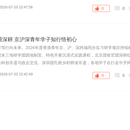
100万张的【土豆薯条布】活动电子券。7月25日14:00至17:00，顾客
2026-07-20 15:47:56
0
0
厅员工进行一局“土豆薯条布”猜拳游戏，获胜即可赢得免费大薯条1份，
份。与此同时，麦当劳邀请粉丝灵感共创，推出我就喜欢·大薯日特别限定
45起在麦麦商城限量发售。
维深耕 京沪深青年学子知行悟初心
笃行向未来。2026年度香港青年京、沪、深跨城同步实习研学项目持续
周末三地研学团因地制宜、特色开展沉浸式实践课程，北京团收官团深耕
合科创非遗与政企交流、深圳团扎根乡村耕读非遗，各地学子在行走中开
全方位感受祖国文化底蕴与科创发展活力。
2026-07-20 15:42:49
0
0