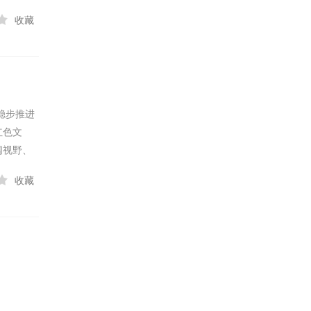
可凭券前往
收藏
惜败也可
大薯薯
稳步推进
红色文
阔视野、
收藏