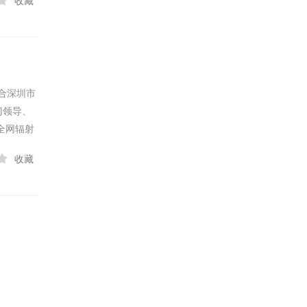
收藏
联合深圳市
门领导、
全网辐射
收藏