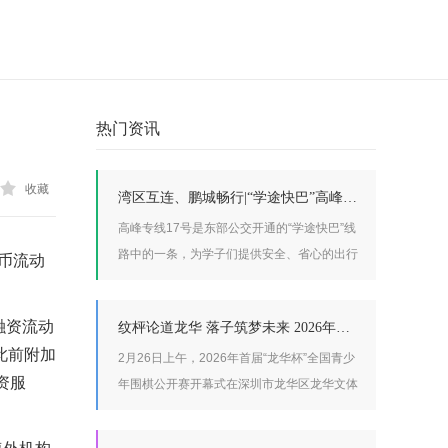
热门资讯
收藏
湾区互连、鹏城畅行|“学途快巴”高峰专线17号备受深高高中园师生好评
高峰专线17号是东部公交开通的“学途快巴”线
路中的一条，为学子们提供安全、省心的出行
币流动
服务。高峰专线17号从深高高中园一站直达双
龙地铁站，线路长度7.1公里，票价2元，全程
融资流动
纹枰论道龙华 落子筑梦未来 2026年首届“龙华杯”全国青少年围棋公开赛盛大开幕
运行约35分钟，实现了“出校门即上车，下车
此前附加
即进地铁”的无缝对接，让学子们的求学之路
2月26日上午，2026年首届“龙华杯”全国青少
资服
更加安全顺畅。
年围棋公开赛开幕式在深圳市龙华区龙华文体
中心综合馆二楼隆重举行。