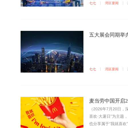
七七
湾区要闻
五大展会同期举
七七
湾区要闻
麦当劳中国开启2
（2026年7月20
喜欢·大薯日”为主题
也分享属于“我就喜欢”