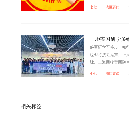
App分批限量派发总计
七七
湾区要闻
指定麦当劳餐厅，与餐
获得免费迷你薯条1
包，于7月23日10:
三地实习研学多
盛夏研学不停步，知行
也即将接近尾声。上
脉、上海团收官团融
在实践中沉淀成长，
七七
湾区要闻
相关标签