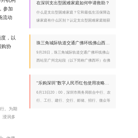
海外机构
在深圳支出型困难家庭如何申请救助？
，参加
什么是支出型困难家庭？它和最低生活保障边
场流动
缘家庭有什么区别？认定支出型困难家庭能获
得哪些救助？跟小编一起来看下面的案例
额度，以
珠三角城际轨道交通广佛环线佛山西站至广州北站段开工建设
回购协
9月28日，珠三角城际轨道交通广佛环线佛山
西站至广州北站段（以下简称广佛西环）在佛
山市南海区举行开工活动，标志着广佛环线城
际轨道交通的“最后一块拼图”正式开工建设。
“乐购深圳”数字人民币红包使用攻略来啦
6月13日20：00，深圳市商务局联合中行、农
行、工行、建行、交行、邮储、招行、微众等
举行。为期
8家银行通过美团平台发放3000万元数字人民
、浸润多
币红包的第二期中签结果已于公布，活动红包
共分为88元、100元、128元三档，已报名参
加的小伙伴们快来看看你中奖了没!