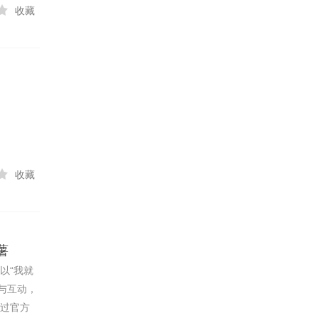
收藏
收藏
薯
以“我就
与互动，
通过官方