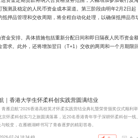
营运资金定期贷款将纳入合资格业务范围，大幅增加参加银行及
可预测及稳定的人民币资金成本渠道。第三阶段由明年2月2日起
的抵押品管理和交收周期，将全程自动化处理，以确保抵押品市
动资金安排。具体措施包括重新分配日间和即日隔夜人民币资金
需求。此外，还将增加翌日（T+1）交收的两周和一个月期限
启航｜香港大学生怀柔科创实践营圆满结业
梦、青雁启航”2026香港高校英才怀柔实践营结业典礼暨荣誉颁奖仪式顺利
北京怀柔科创实习之旅圆满落幕，近20名香港青年学子深耕怀柔科创一线
长与蜕变，在雁栖湖畔书写了青春逐梦的精彩答卷。
2026-07-24 18:34:49