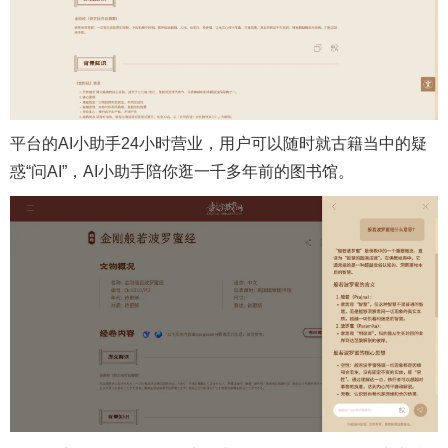
平台的AI小助手24小时营业，用户可以随时就古籍当中的疑
惑“问AI”，AI小助手陪你逛一千多年前的图书馆。