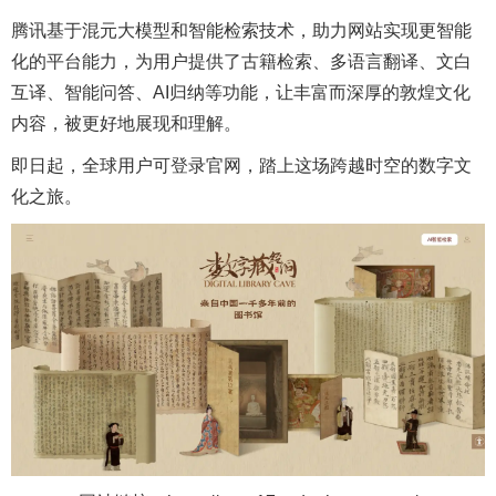
腾讯基于混元大模型和智能检索技术，助力网站实现更智能
化的平台能力，为用户提供了古籍检索、多语言翻译、文白
互译、智能问答、AI归纳等功能，让丰富而深厚的敦煌文化
内容，被更好地展现和理解。
即日起，全球用户可登录官网，踏上这场跨越时空的数字文
化之旅。